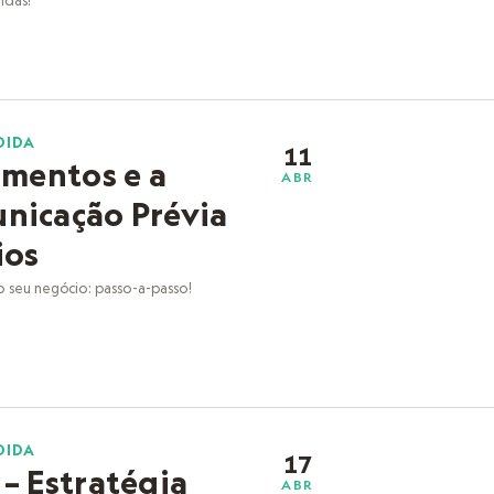
ndas!
DIDA
11
amentos e a
ABR
nicação Prévia
ios
 seu negócio: passo-a-passo!
DIDA
17
– Estratégia
ABR