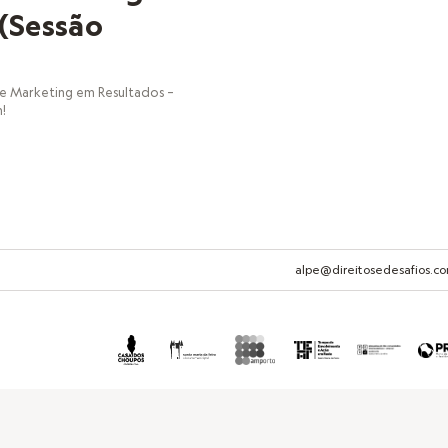
(Sessão
de Marketing em Resultados –
!
alpe@direitosedesafios.c