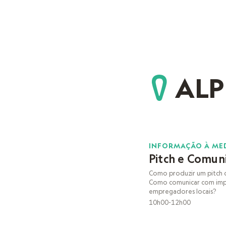
ALP
07
INFORMAÇÃO À ME
Pitch e Comun
NOV
Como produzir um pitch 
Como comunicar com imp
empregadores locais?
10h00-12h00