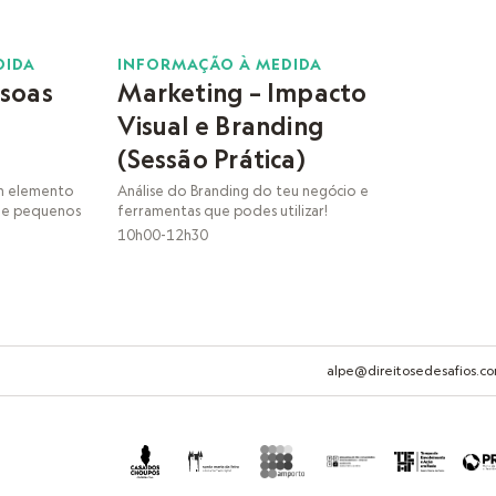
21
DIDA
INFORMAÇÃO À MEDIDA
ssoas
Marketing – Impacto
NOV
Visual e Branding
(Sessão Prática)
um elemento
Análise do Branding do teu negócio e
 de pequenos
ferramentas que podes utilizar!
10h00-12h30
alpe@direitosedesafios.c