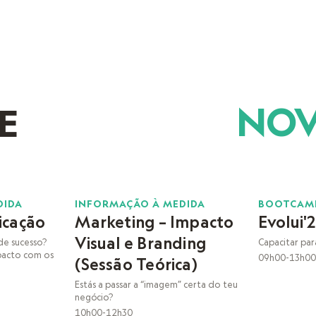
NO
E
14
15
DIDA
INFORMAÇÃO À MEDIDA
BOOTCAM
icação
Marketing – Impacto
Evolui'
NOV
NOV
Visual e Branding
de sucesso?
Capacitar par
acto com os
09h00-13h00
(Sessão Teórica)
Estás a passar a “imagem” certa do teu
negócio?
10h00-12h30