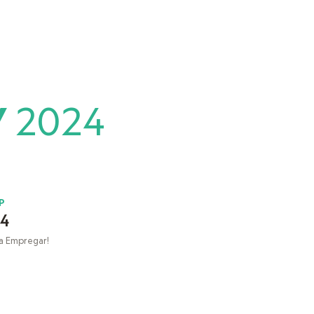
V
2024
P
24
a Empregar!