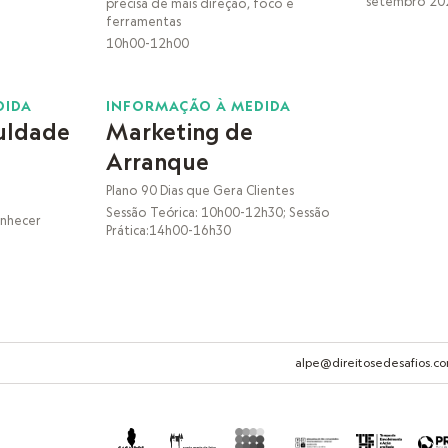
setembro 20
precisa de mais direção, foco e
ferramentas
10h00-12h00
25
DIDA
INFORMAÇÃO À MEDIDA
culdade
Marketing de
SET
Arranque
Plano 90 Dias que Gera Clientes
Sessão Teórica: 10h00-12h30; Sessão
onhecer
Prática:14h00-16h30
alpe@direitosedesafios.c