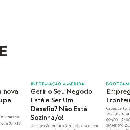
E
19
23
INFORMAÇÃO À MEDIDA
BOOTCAM
a nova
Gerir o Seu Negócio
Empreg
SET
SET
oupa
Está a Ser Um
Frontei
Desafio? Não Está
Capacita-te, 
teu futuro pr
Sozinha/o!
Estruturada
09h00-17h00 
feira (9h/13h
setembro 202
Uma sessão prática (online) para quem