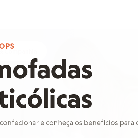
OPS
& Companhia
mofadas
icólicas
confecionar e conheça os benefícios para 