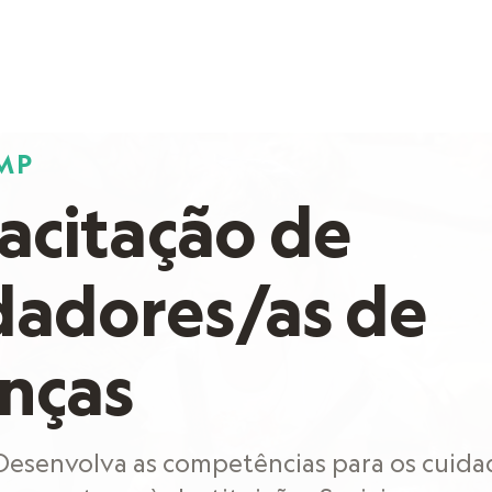
MP
acitação de
dadores/as de
anças
 Desenvolva as competências para os cuida