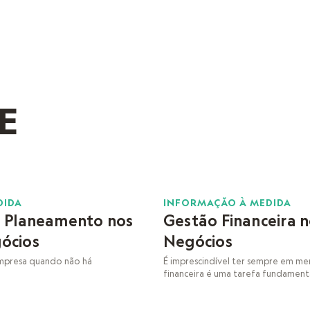
E
21
DIDA
INFORMAÇÃO À MEDIDA
e Planeamento nos
Gestão Financeira 
OUT
ócios
Negócios
empresa quando não há
É imprescindível ter sempre em me
financeira é uma tarefa fundamenta