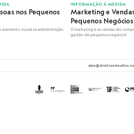
27
DIDA
INFORMAÇÃO À MEDIDA
ssoas nos Pequenos
Marketing e Vendas
JAN
Pequenos Negócios
 elemento crucial na administração
O marketing e as vendas são comp
gestão de pequenos negócios!
alpe@direitosedesafios.c