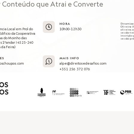
 Conteúdo que Atrai e Converte
HORA
Dinamizad
Oliveira (
cia Local em Prol do
10h00-12h30
oliveira.
sessão teó
dificio da Cooperativa
inscrição 
Rua do Moinho das
sessão prá
 1ºandar | 4525-240
 da Feira)
ES
MAIS INFO
oschoupos.com
alpe@direitosedesafios.com
+351 256 372 076