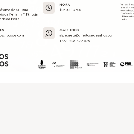
HORA
Valor: 5 
em dinhei
róximo de Si - Rua
10h00-13h00
workshop
limitado 
eio da Feira, nº 19, Loja
| Dinamiz
aria da Feira
Leão
ES
MAIS INFO
oschoupos.com
alpe.neg@direitosedesafios.com
+351 256 372 076