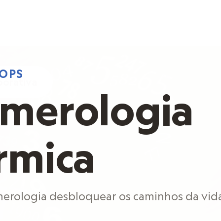
OPS
borativa
merologia
rmica
erologia desbloquear os caminhos da vid