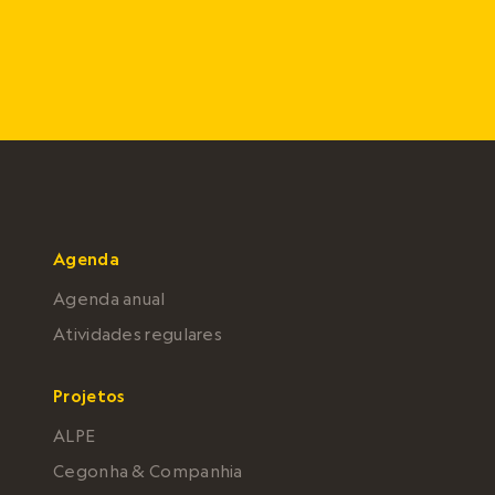
Agenda
Agenda anual
Atividades regulares
Projetos
ALPE
Cegonha & Companhia