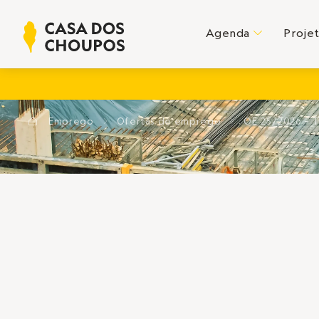
Agenda
Proje
C
Emprego
Ofertas de emprego
OE 25/2026 – T
?
E
E
OFERTAS DE EMPREG
M
SANTA MARIA DA FEI
Nogueira da Regedoura
OE 25/2