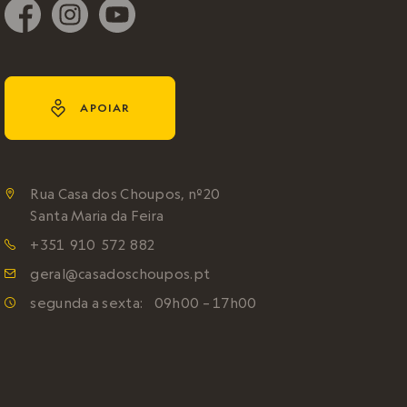
y
APOIAR
Rua Casa dos Choupos, nº20

Santa Maria da Feira
+351 910 572 882

geral@casadoschoupos.pt

segunda a sexta: 09h00 – 17h00
