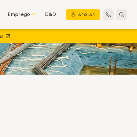
Emprego
D&D
C
y
APOIAR


s.
reiro