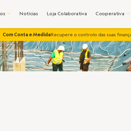
tos
Notícias
Loja Colaborativa
Cooperativa
C
C
Com Conta e Medida
Recupere o controlo das suas finança
rolha/Pedreiro (M/F)
O
RA
026 – Trolha/Ped