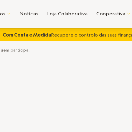
tos
Notícias
Loja Colaborativa
Cooperativa
C
C
Com Conta e Medida
Recupere o controlo das suas finança
em participa...