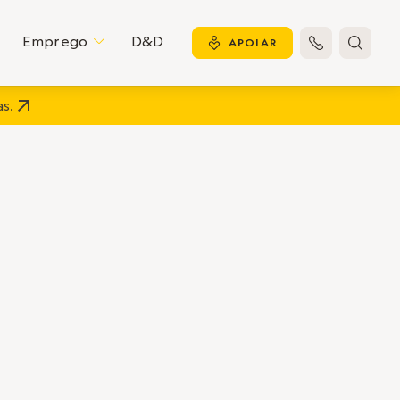
Emprego
D&D
C
y
APOIAR


s.