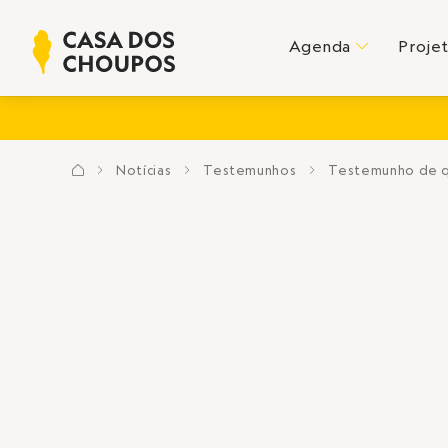
Agenda
Proje
C
Notícias
Testemunhos
Testemunho de qu
?
E
E
E