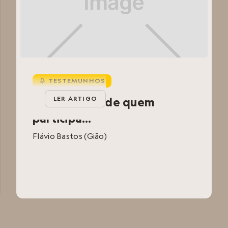
TESTEMUNHOS
d
Testemunho de quem
LER ARTIGO
participa...
Flávio Bastos (Gião)