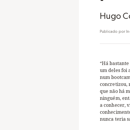
Hugo Co
Publicado por
In
“Há bastante 
um deles foi
num bootcamp
concretizou,
que não há m
ninguém, ent
a conhecer, 
conhecimento 
nunca teria s