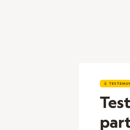
TESTEMU
d
Tes
part