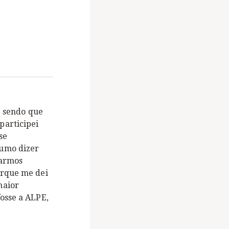
, sendo que
participei
se
tumo dizer
tarmos
orque me dei
maior
osse a ALPE,