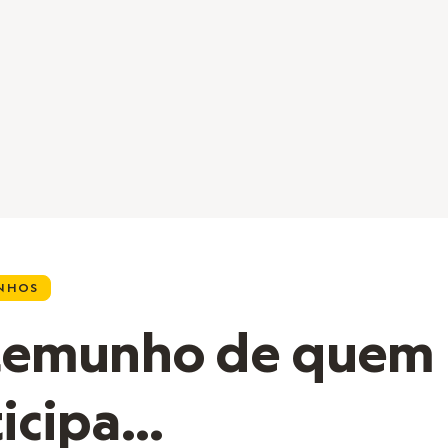
NHOS
temunho de quem
icipa...