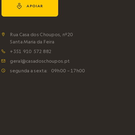
y
APOIAR
Rua Casa dos Choupos, nº20

Santa Maria da Feira
+351 910 572 882

geral@casadoschoupos.pt

segunda a sexta: 09h00 – 17h00
