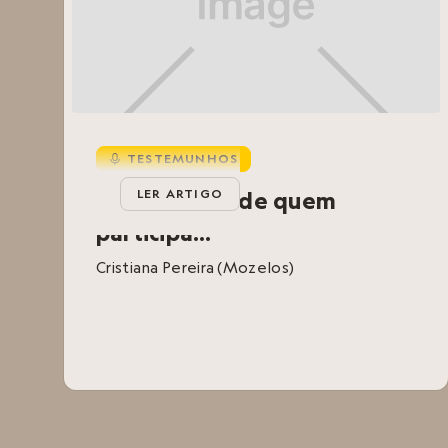
TESTEMUNHOS
d
Testemunho de quem
LER ARTIGO
participa...
Cristiana Pereira (Mozelos)