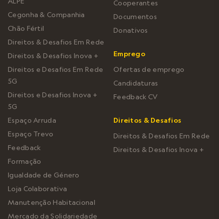
ALPE
Cooperantes
Cegonha & Companhia
Documentos
Chão Fértil
Donativos
Direitos & Desafios Em Rede
Emprego
Direitos & Desafios Inova +
Direitos e Desafios Em Rede
Ofertas de emprego
5G
Candidaturas
Direitos e Desafios Inova +
Feedback CV
5G
Espaço Arruda
Direitos & Desafios
Espaço Trevo
Direitos & Desafios Em Rede
Feedback
Direitos & Desafios Inova +
Formação
Igualdade de Género
Loja Colaborativa
Manutenção Habitacional
Mercado da Solidariedade