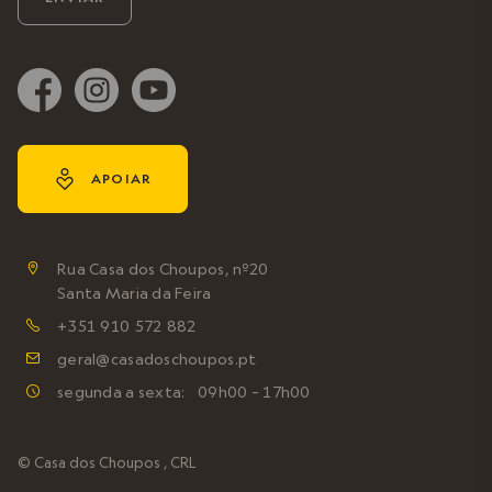
y
APOIAR
Rua Casa dos Choupos, nº20

Santa Maria da Feira
+351 910 572 882

geral@casadoschoupos.pt

segunda a sexta: 09h00 – 17h00

© Casa dos Choupos , CRL