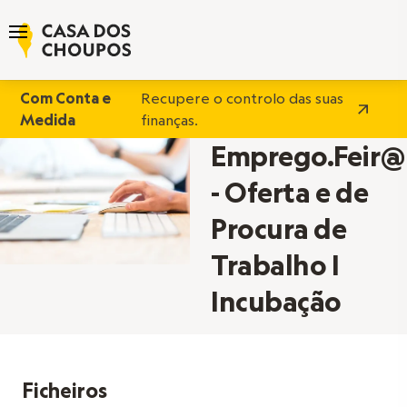
Com Conta e
Recupere o controlo das suas
Medida
finanças.
Emprego.Feir@
- Oferta e de
Procura de
Trabalho |
Incubação
Ficheiros