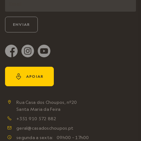
y
APOIAR
Rua Casa dos Choupos, nº20

Santa Maria da Feira
+351 910 572 882

geral@casadoschoupos.pt

segunda a sexta: 09h00 – 17h00
