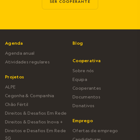
SER COOPERANTE
Agenda
Blog
Agenda anual
Cooperativa
Atividades regulares
Sobre nós
Projetos
Equipa
ALPE
Cooperantes
Cegonha & Companhia
Documentos
Chão Fértil
Donativos
Direitos & Desafios Em Rede
Emprego
Direitos & Desafios Inova +
Direitos e Desafios Em Rede
Ofertas de emprego
5G
Candidaturas