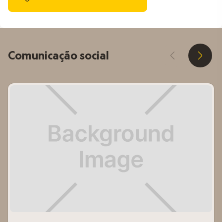
Comunicação social
D
E