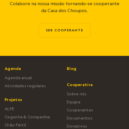
Colabore na nossa missão tornando-se cooperante
da Casa dos Choupos.
SER COOPERANTE
Agenda
Blog
Agenda anual
Cooperativa
Atividades regulares
Sobre nós
Projetos
Equipa
ALPE
Cooperantes
Cegonha & Companhia
Documentos
Chão Fértil
Donativos