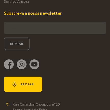
Serviço Âncora
Subscreva a nossa newsletter
y
APOIAR
Rua Casa dos Choupos, nº20

Santa Maria da Feira