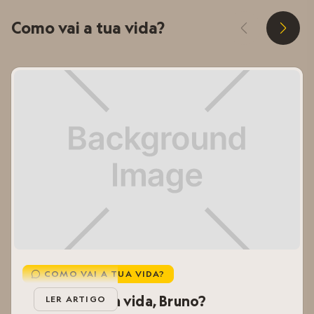
Como vai a tua vida?
D
E
COMO VAI A TUA VIDA?

Como vai a tua vida, Bruno?
LER ARTIGO