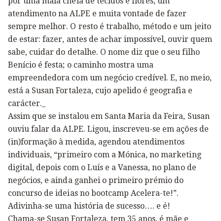
por uma mala cheia de tecidos e flores, um
atendimento na ALPE e muita vontade de fazer
sempre melhor. O resto é trabalho, método e um jeito
de estar: fazer, antes de achar impossível, ouvir quem
sabe, cuidar do detalhe. O nome diz que o seu filho
Benício é festa; o caminho mostra uma
empreendedora com um negócio credível. E, no meio,
está a Susan Fortaleza, cujo apelido é geografia e
carácter._
Assim que se instalou em Santa Maria da Feira, Susan
ouviu falar da ALPE. Ligou, inscreveu-se em ações de
(in)formação à medida, agendou atendimentos
individuais, “primeiro com a Mónica, no marketing
digital, depois com o Luís e a Vanessa, no plano de
negócios, e ainda ganhei o primeiro prémio do
concurso de ideias no bootcamp Acelera-te!”.
Adivinha-se uma história de sucesso…. e é!
Chama-se Susan Fortaleza, tem 35 anos, é mãe e