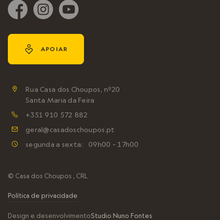
y
APOIAR
Rua Casa dos Choupos, nº20

Santa Maria da Feira
+351 910 572 882

geral@casadoschoupos.pt

segunda a sexta: 09h00 – 17h00

© Casa dos Choupos , CRL
Política de privacidade
Design e desenvolvimento
Studio Nuno Fontes