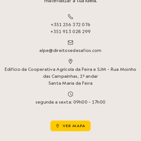
materializar a tua ideia.

+351 256 372 076
+351 913 028 299

alpe@direitosedesafios.com

Edifício da Cooperativa Agrícola da Feira e SJM – Rua Moinho
das Campaínhas, 1º andar
Santa Maria da Feira

segunda a sexta: 09h00 – 17h00
VER MAPA
