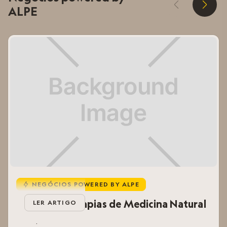
D
E
ALPE
NEGÓCIOS POWERED BY ALPE
u
Mali Sha | Terapias de Medicina Natural
LER ARTIGO
O Corpo Sabe Curar